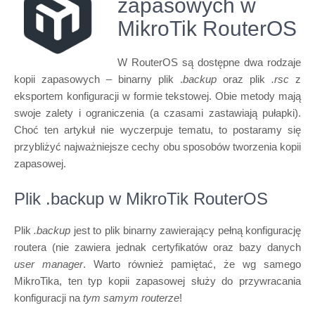
zapasowych w
MikroTik RouterOS
W RouterOS są dostępne dwa rodzaje
kopii zapasowych – binarny plik .
backup
oraz plik
.rsc
z
eksportem konfiguracji w formie tekstowej. Obie metody mają
swoje zalety i ograniczenia (a czasami zastawiają pułapki).
Choć ten artykuł nie wyczerpuje tematu, to postaramy się
przybliżyć najważniejsze cechy obu sposobów tworzenia kopii
zapasowej.
Plik .backup w MikroTik RouterOS
Plik
.backup
jest to plik binarny zawierający pełną konfigurację
routera (nie zawiera jednak certyfikatów oraz bazy danych
user manager
. Warto również pamiętać, że wg samego
MikroTika, ten typ kopii zapasowej służy do przywracania
konfiguracji na
tym samym routerze
!