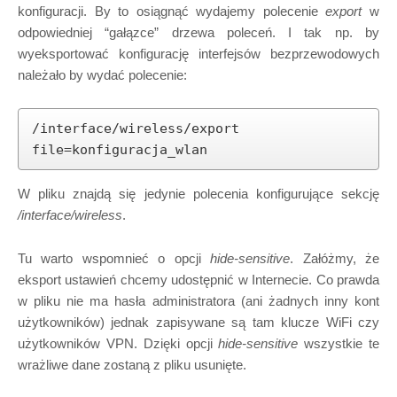
konfiguracji. By to osiągnąć wydajemy polecenie
export
w
odpowiedniej “gałązce” drzewa poleceń. I tak np. by
wyeksportować konfigurację interfejsów bezprzewodowych
należało by wydać polecenie:
/interface/wireless/export 
file=konfiguracja_wlan
W pliku znajdą się jedynie polecenia konfigurujące sekcję
/interface/wireless
.
Tu warto wspomnieć o opcji
hide-sensitive
. Załóżmy, że
eksport ustawień chcemy udostępnić w Internecie. Co prawda
w pliku nie ma hasła administratora (ani żadnych inny kont
użytkowników) jednak zapisywane są tam klucze WiFi czy
użytkowników VPN. Dzięki opcji
hide-sensitive
wszystkie te
wrażliwe dane zostaną z pliku usunięte.