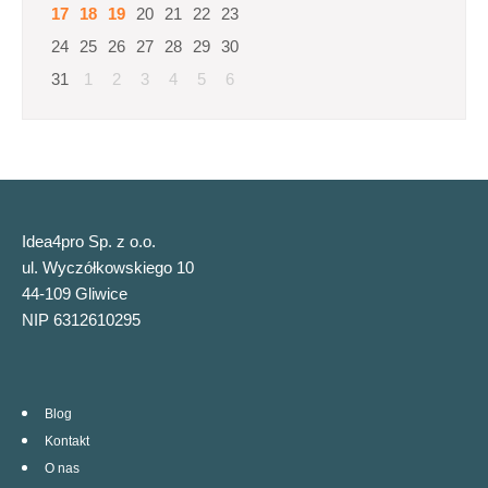
17
18
19
20
21
22
23
24
25
26
27
28
29
30
31
1
2
3
4
5
6
Idea4pro Sp. z o.o.
ul. Wyczółkowskiego 10
44-109 Gliwice
NIP 6312610295
Blog
Kontakt
O nas