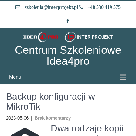
Skip
szkolenia@interprojekt.pl
+48 530 419 575
to
content
Centrum Szkoleniowe
Idea4pro
Menu
Backup konfiguracji w
MikroTik
2023-05-06
|
Brak komentarzy
Dwa rodzaje kopii