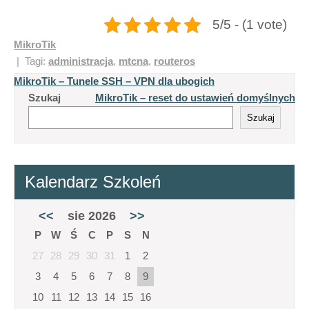
5/5 - (1 vote)
MikroTik
| Tagi:
administracja
,
mtcna
,
routeros
Nawigacja
MikroTik – Tunele SSH – VPN dla ubogich
Szukaj
MikroTik – reset do ustawień domyślnych
wpisu
Szukaj
Kalendarz Szkoleń
<<
sie 2026
>>
P
W
Ś
C
P
S
N
27
28
29
30
31
1
2
3
4
5
6
7
8
9
10
11
12
13
14
15
16