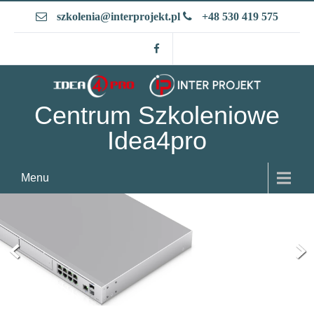
Skip
szkolenia@interprojekt.pl
+48 530 419 575
to
content
Centrum Szkoleniowe
Idea4pro
Menu