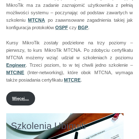
MikroTik ma za zadanie zaznajomić użytkownika z pełnią
możliwości systemu – poczynając od podstaw zawartych w
szkoleniu
MTCNA
po zaawnsowane zagadnienia takiej jak
konfiguracja protokołów
OSPF
czy
BGP
.
Kursy MikroTik zostały podzielone na trzy poziomy –
pierwszy, to kurs MikroTik MTCNA. Po zdobyciu certyfikatu
MTCNA możemy wziąć udział w szkoleniach z poziomu
Engineer
. Trzeci poziom, to w tej chwili jedno szkolenie –
MTCINE
(Inter-networking), które obok MTCNA, wymaga
także posiadania certyfikatu
MTCRE
.
Więcej…
Szkolenia Ubiquiti