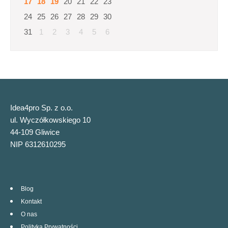
17
18
19
20
21
22
23
24
25
26
27
28
29
30
31
1
2
3
4
5
6
Idea4pro Sp. z o.o.
ul. Wyczółkowskiego 10
44-109 Gliwice
NIP 6312610295
Blog
Kontakt
O nas
Polityka Prywatności