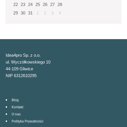
22
23
24
25
26
27
28
29
30
31
1
2
3
4
Idea4pro Sp. z o.o.
ul. Wyczółkowskiego 10
44-109 Gliwice
NIP 6312610295
Blog
Kontakt
O nas
Polityka Prywatności