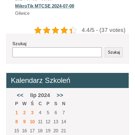
MikroTik MTCSE 2024-07-08
Gliwice
4.4/5 - (37 votes)
Szukaj
Szukaj
Kalendarz Szkoleń
<<
lip 2024
>>
P
W
Ś
C
P
S
N
1
2
3
4
5
6
7
8
9
10
11
12
13
14
15
16
17
18
19
20
21