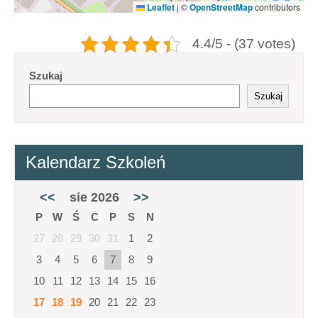
Leaflet
|
©
OpenStreetMap
contributors
4.4/5 - (37 votes)
Szukaj
Szukaj
Kalendarz Szkoleń
<<
sie 2026
>>
P
W
Ś
C
P
S
N
27
28
29
30
31
1
2
3
4
5
6
7
8
9
10
11
12
13
14
15
16
17
18
19
20
21
22
23