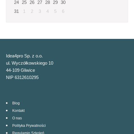
24
25
26
27
28
29
30
31
1
2
3
4
5
6
Idea4pro Sp. z o.o.
ul. Wyczółkowskiego 10
44-109 Gliwice
NIP 6312610295
Blog
Kontakt
O nas
Polityka Prywatności
Regulamin Szkoleń