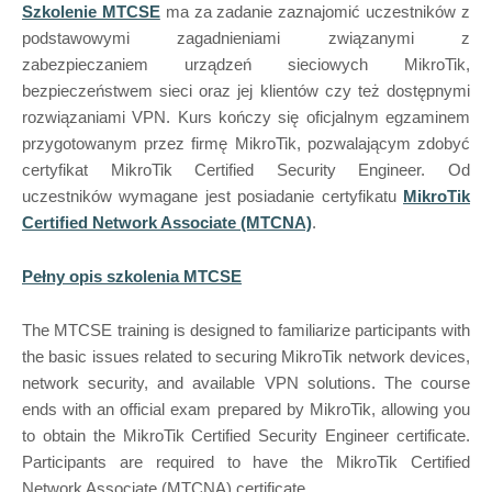
Szkolenie MTCSE
ma za zadanie zaznajomić uczestników z
podstawowymi zagadnieniami związanymi z
zabezpieczaniem urządzeń sieciowych MikroTik,
bezpieczeństwem sieci oraz jej klientów czy też dostępnymi
rozwiązaniami VPN. Kurs kończy się oficjalnym egzaminem
przygotowanym przez firmę MikroTik, pozwalającym zdobyć
certyfikat MikroTik Certified Security Engineer. Od
uczestników wymagane jest posiadanie certyfikatu
MikroTik
Certified Network Associate (MTCNA)
.
Pełny opis szkolenia MTCSE
The MTCSE training is designed to familiarize participants with
the basic issues related to securing MikroTik network devices,
network security, and available VPN solutions. The course
ends with an official exam prepared by MikroTik, allowing you
to obtain the MikroTik Certified Security Engineer certificate.
Participants are required to have the MikroTik Certified
Network Associate (MTCNA) certificate.