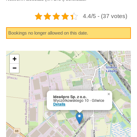
4.4/5 - (37 votes)
Bookings no longer allowed on this date.
+
−
×
Idea4pro Sp. z o.o.
Wyczółkowskiego 10 - Gliwice
Details